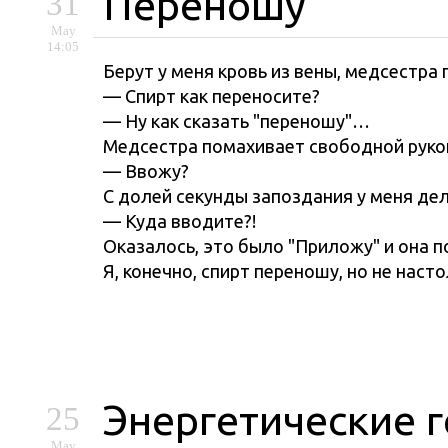
Переношу
31
May
14:05
Берут у меня кровь из вены, медсестра
— Спирт как переносите?
— Ну как сказать "переношу"…
Медсестра помахивает свободной рукой 
— Ввожу?
С долей секунды запоздания у меня дел
— Куда вводите?!
Оказалось, это было "Приложу" и она 
Я, конечно, спирт переношу, но не наст
Энергетические 
25
May