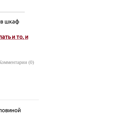
 в шкаф
ать и то, и
Комментарии (0)
оловиной