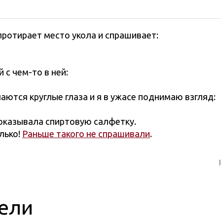
 протирает место укола и спрашивает:
с чем-то в ней:
аются круглые глаза и я в ужасе поднимаю взгляд:
показывала спиртовую салфетку.
олько!
Раньше такого не спрашивали
.
гели