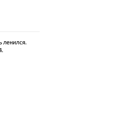
ь ленился.
4.