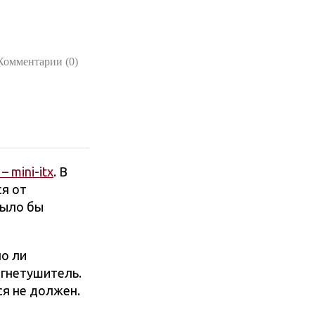
Комментарии (0)
– mini-itx
. В
ся от
было бы
но ли
огнетушитель.
ся не должен.