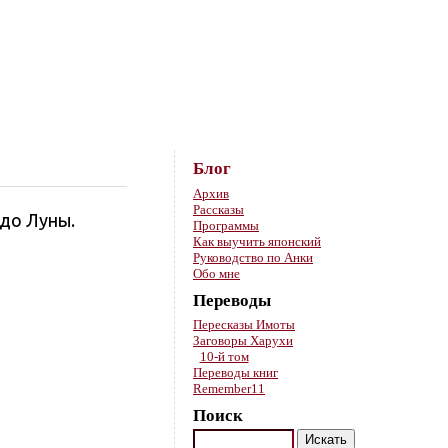
Skip to content
Блог
Архив
Рассказы
 до Луны.
Программы
Как выучить японский
Руководство по Анки
Обо мне
Переводы
Пересказы Имоты
Заговоры Харухи
10-й том
Переводы книг
Remember11
Поиск