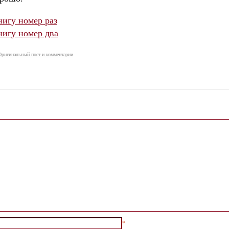
нигу номер раз
книгу номер два
Оригинальный пост и комментарии
*