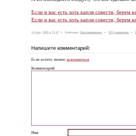
Если в вас есть хоть капля совести, берем к
Если в вас есть хоть капля совести, берем 
14 June, 2005 в 21:47
Категории:
Околоанимешное
.
RSS комментов
Напишите комментарий:
Если хотите, можно
залогиниться
.
Комментарий
Имя