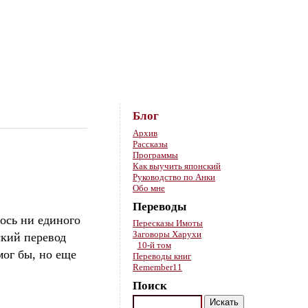
Skip to content
Блог
Архив
Рассказы
Программы
Как выучить японский
Руководство по Анки
Обо мне
Переводы
лось ни единого
Пересказы Имоты
Заговоры Харухи
ский перевод
10-й том
мог бы, но еще
Переводы книг
Remember11
Поиск