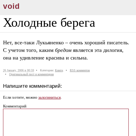
void
Холодные берега
Нет, все-таки Лукьяненко – очень хороший писатель.
С учетом того, каким
бредом
является эта дилогия,
она на удивление красива и сильна.
26 January, 2006 в 00:59
Категории:
Книги
.
RSS комментов
Оригинальный пост и комментарии
Напишите комментарий:
Если хотите, можно
залогиниться
.
Комментарий