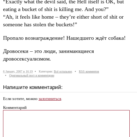
“Exactly what the devil said, the Hell itself is OK, but
eating a bucket of shit is killing me. And you?”
“Ah, it feels like home – they’re either short of shit or
someone has stolen the buckets!”
Пропало вознаграждение! Нашедшего ждёт собака!
Дровосеки – это люди, занимающиеся
дровосексуализмом.
6 January, 2007 в 16:19
Категории:
Всё остальное
.
RSS комментов
Оригинальный пост и комментарии
Напишите комментарий:
Если хотите, можно
залогиниться
.
Комментарий