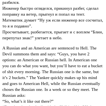
разбился.
Инженер быстро огляделся, прикинул разбег, сделал
поправку на ветер, прыгнул и попал на тент.
Математик думает “Ну уж если инженер все сосчитал,
то я и подавно”.
Просчитывает, разбегается, прыгает и с воплем “Блин,
перепутал знак!” улетает в небо.
A Russian and an American are sentenced to Hell. The
Devil summons them and says: “Guys, you have 2
options: an American or Russian hell. In American one
you can do what you want, but you’ll have to eat a bucket
of shit every morning. The Russian one is the same, but
it’s 2 buckets.” The Yankee quickly makes up his mind
and goes to American Hell, while the Russian eventually
choses the Russian one. In a week or so they meet. The
Russian asks:
“So, what’s it like out there?”