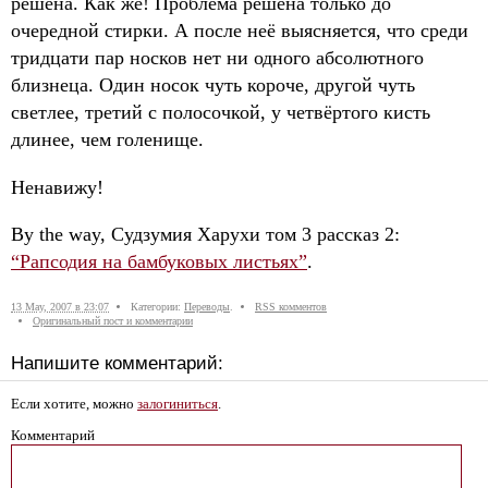
решена. Как же! Проблема решена только до
очередной стирки. А после неё выясняется, что среди
тридцати пар носков нет ни одного абсолютного
близнеца. Один носок чуть короче, другой чуть
светлее, третий с полосочкой, у четвёртого кисть
длинее, чем голенище.
Ненавижу!
By the way, Судзумия Харухи том 3 рассказ 2:
“Рапсодия на бамбуковых листьях”
.
13 May, 2007 в 23:07
Категории:
Переводы
.
RSS комментов
Оригинальный пост и комментарии
Напишите комментарий:
Если хотите, можно
залогиниться
.
Комментарий