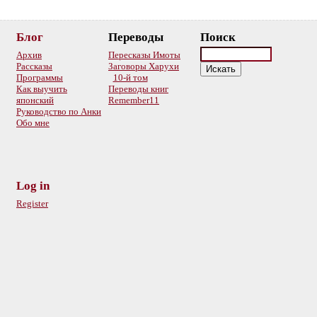
Блог
Переводы
Поиск
Архив
Пересказы Имоты
Рассказы
Заговоры Харухи
Программы
10-й том
Как выучить
Переводы книг
японский
Remember11
Руководство по Анки
Обо мне
Log in
Register