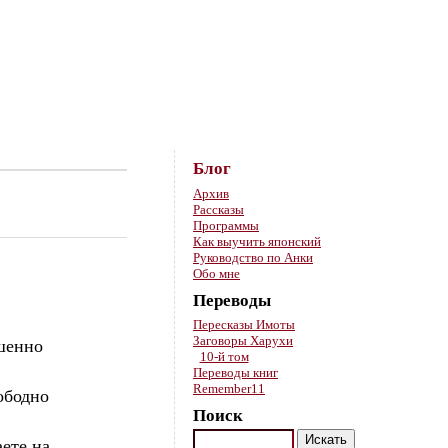
Skip to content
Блог
Архив
Рассказы
Программы
Как выучить японский
Руководство по Анки
Обо мне
Переводы
Пересказы Имоты
Заговоры Харухи
ршенно
10-й том
Переводы книг
Remember11
ободно
Поиск
аете на