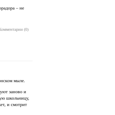
орадора – не
Комментарии (0)
онском мыле.
суют заново и
ную школьницу,
ет, и смотрит