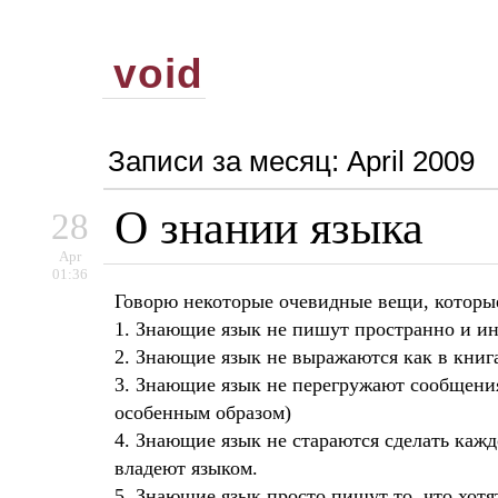
void
Записи за месяц:
April 2009
О знании языка
28
Apr
01:36
Говорю некоторые очевидные вещи, которые
1. Знающие язык не пишут пространно и ин
2. Знающие язык не выражаются как в книг
3. Знающие язык не перегружают сообщения
особенным образом)
4. Знающие язык не стараются сделать каж
владеют языком.
5. Знающие язык просто пишут то, что хотят