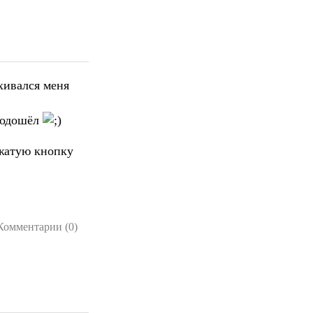
хивался меня
 подошёл
ажатую кнопку
Комментарии (0)