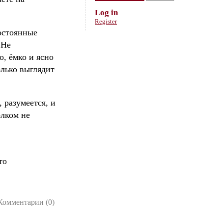
Log in
Register
постоянные
 Не
, ёмко и ясно
олько выглядит
 разумеется, и
олком не
то
Комментарии (0)