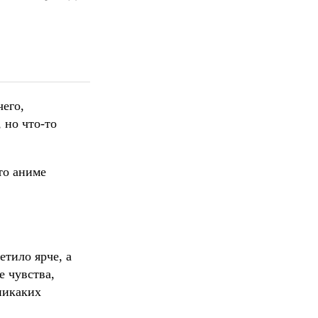
чего,
 но что-то
то аниме
етило ярче, а
е чувства,
 никаких