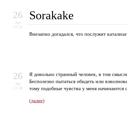
Sorakake
26
Apr
15:31
Внезапно догадался, что послужит катализа
26
Я довольно странный человек, в том смысле
Бесполезно пытаться обидеть или взволнова
Apr
тому подобные чувства у меня начинаются с
11:38
(далее)