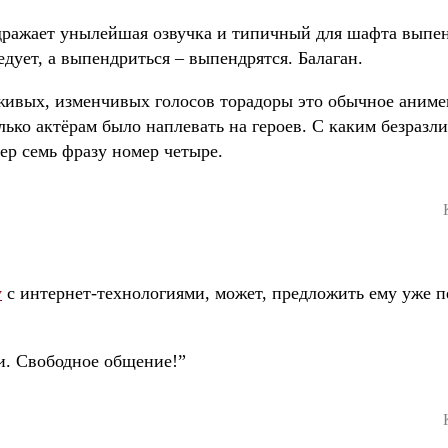
здражает унылейшая озвучка и типичный для шафта выпе
ледует, а выпендриться – выпендрятся. Балаган.
 живых, изменчивых голосов торадоры это обычное аним
ько актёрам было наплевать на героев. С каким безразл
р семь фразу номер четыре.
у
с интернет-технологиями, может, предложить ему уже п
и. Свободное общение!”