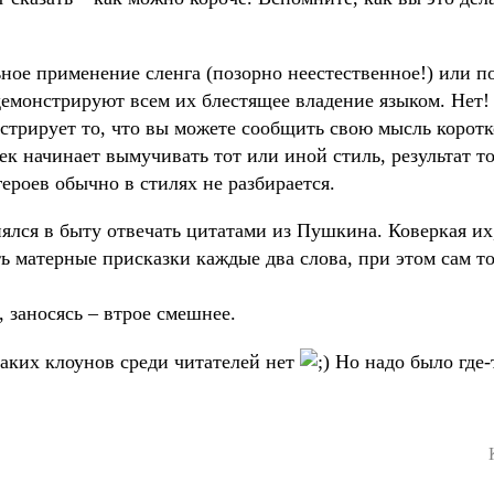
ьное применение сленга (позорно неестественное!) или 
демонстрируют всем их блестящее владение языком. Нет!
трирует то, что вы можете сообщить свою мысль коротко
овек начинает вымучивать тот или иной стиль, результат т
героев обычно в стилях не разбирается.
лся в быту отвечать цитатами из Пушкина. Коверкая их,
ть матерные присказки каждые два слова, при этом сам т
 заносясь – втрое смешнее.
 таких клоунов среди читателей нет
Но надо было где-