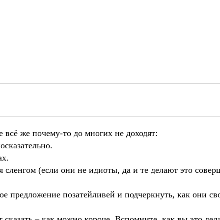
 всё же почему-то до многих не доходят:
осказательно.
ах.
 сленгом (если они не идиоты, да и те делают это сове
дое предложение позатейливей и подчеркнуть, как они св
 сказать – как можно короче. Вспомните, как вы это дел