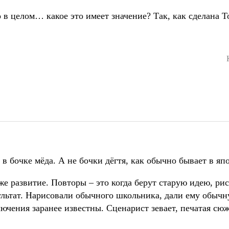
 в целом… какое это имеет значение? Так, как сделана Т
.
 в бочке мёда. А не бочки дёгтя, как обычно бывает в яп
е развитие. Повторы – это когда берут старую идею, ри
ультат. Нарисовали обычного школьника, дали ему обыч
лючения заранее известны. Сценарист зевает, печатая сюж