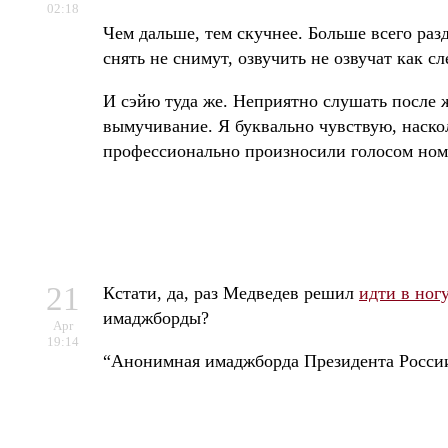
02:18
Чем дальше, тем скучнее. Больше всего ра
снять не снимут, озвучить не озвучат как с
И сэйю туда же. Неприятно слушать после
вымучивание. Я буквально чувствую, наскол
профессионально произносили голосом номе
21
Кстати, да, раз Медведев решил
идти в ног
имаджборды?
Apr
19:14
“Анонимная имаджборда Президента Росси