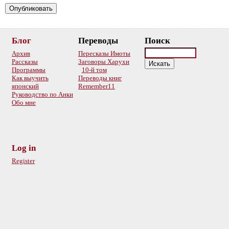
Блог
Переводы
Поиск
Архив
Пересказы Имоты
Рассказы
Заговоры Харухи
Программы
10-й том
Как выучить
Переводы книг
японский
Remember11
Руководство по Анки
Обо мне
Log in
Register