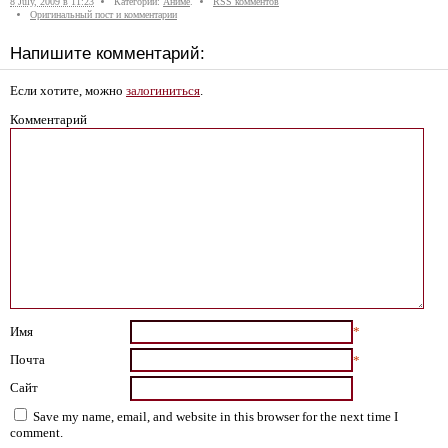
8 July, 2009 в 11:23
Категории:
Аниме
.
RSS комментов
Оригинальный пост и комментарии
Напишите комментарий:
Если хотите, можно
залогиниться
.
Комментарий
Имя
*
Почта
*
Сайт
Save my name, email, and website in this browser for the next time I
comment.