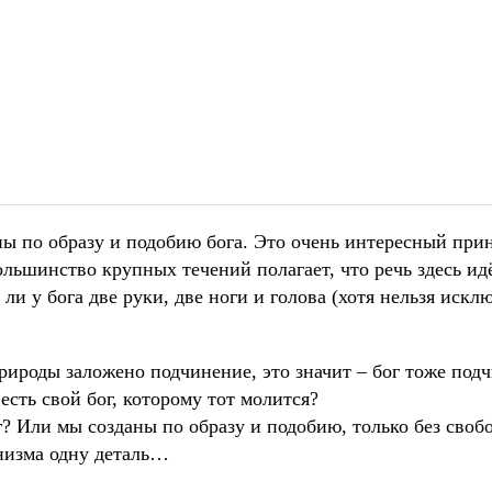
ны по образу и подобию бога. Это очень интересный при
Большинство крупных течений полагает, что речь здесь ид
ли у бога две руки, две ноги и голова (хотя нельзя исклю
 природы заложено подчинение, это значит – бог тоже под
есть свой бог, которому тот молится?
г? Или мы созданы по образу и подобию, только без своб
низма одну деталь…