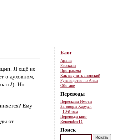
Skip to content
Блог
Архив
Рассказы
нцип. Я ещё не
Программы
Как выучить японский
ёт о духовном,
Руководство по Анки
чать!). Но
Обо мне
Переводы
Пересказы Имоты
чиняется? Ему
Заговоры Харухи
10-й том
Переводы книг
оды от
Remember11
Поиск