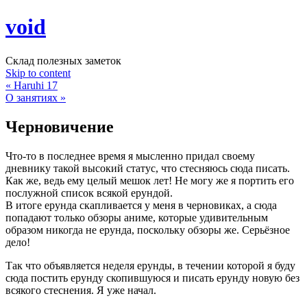
void
Склад полезных заметок
Skip to content
«
Haruhi 17
О занятиях
»
Черновичение
Что-то в последнее время я мысленно придал своему
дневнику такой высокий статус, что стесняюсь сюда писать.
Как же, ведь ему целый мешок лет! Не могу же я портить его
послужной список всякой ерундой.
В итоге ерунда скапливается у меня в черновиках, а сюда
попадают только обзоры аниме, которые удивительным
образом никогда не ерунда, поскольку обзоры же. Серьёзное
дело!
Так что объявляется неделя ерунды, в течении которой я буду
сюда постить ерунду скопившуюся и писать ерунду новую без
всякого стеснения. Я уже начал.