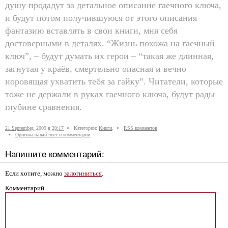
душу продадут за детальное описание гаечного ключа,
и будут потом получившуюся от этого описания
фантазию вставлять в свои книги, мня себя
достоверными в деталях. “Жизнь похожа на гаечный
ключ”, – будут думать их герои – “такая же длинная,
загнутая у краёв, смертельно опасная и вечно
норовящая ухватить тебя за гайку”. Читатели, которые
тоже не держали в руках гаечного ключа, будут рады
глубине сравнения.
21 September, 2009 в 20:17
Категории:
Книги
.
RSS комментов
Оригинальный пост и комментарии
Напишите комментарий:
Если хотите, можно
залогиниться
.
Комментарий