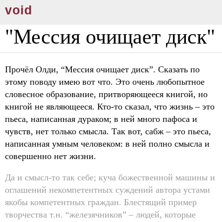
void
"Мессия очищает диск"
Прочёл Олди, “Мессия очищает диск”. Сказать по
этому поводу имею вот что. Это очень любопытное
словесное образование, притворяющееся книгой, но
книгой не являющееся. Кто-то сказал, что жизнь – это
пьеса, написанная дураком; в ней много пафоса и
чувств, нет только смысла. Так вот, сабж – это пьеса,
написанная умным человеком: в ней полно смысла и
совершенно нет жизни.
Да и смысл-то так себе; куча божественной машины и
оглашений некомпетентных суждений автора устами
якобы компетентных граждан. Блестящий пример
творчества т.н. “железячников” – людей, которые