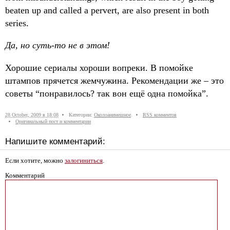
beaten up and called a pervert, are also present in both
series.
Да, но суть-то не в этом!
Хорошие сериалы хороши вопреки. В помойке
штампов прячется жемчужина. Рекомендации же – это
советы “понравилось? так вон ещё одна помойка”.
28 October, 2009 в 18:08
Категории:
Околоанимешное
.
RSS комментов
Оригинальный пост и комментарии
Напишите комментарий:
Если хотите, можно
залогиниться
.
Комментарий