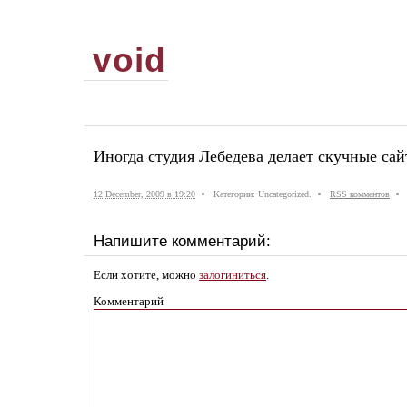
void
Иногда студия Лебедева делает скучные са
12 December, 2009 в 19:20
Категории: Uncategorized.
RSS комментов
Напишите комментарий:
Если хотите, можно
залогиниться
.
Комментарий