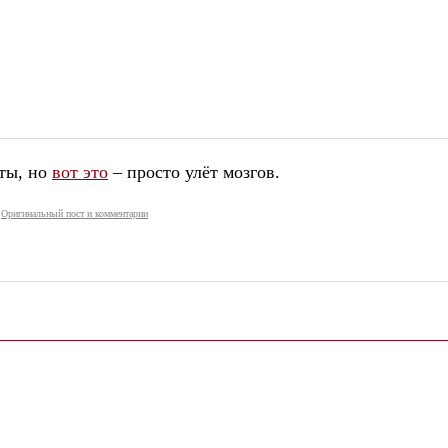
йты, но
вот это
– просто улёт мозгов.
Оригинальный пост и комментарии