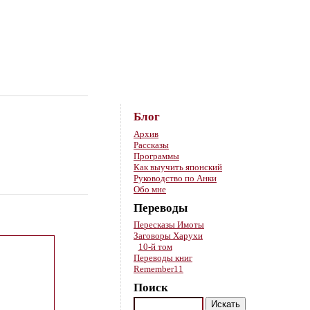
Skip to content
Блог
Архив
Рассказы
Программы
Как выучить японский
Руководство по Анки
Обо мне
Переводы
Пересказы Имоты
Заговоры Харухи
10-й том
Переводы книг
Remember11
Поиск