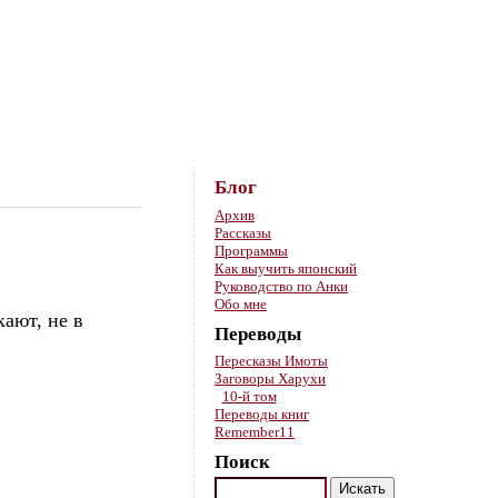
Skip to content
Блог
Архив
Рассказы
Программы
Как выучить японский
Руководство по Анки
Обо мне
ают, не в
Переводы
Пересказы Имоты
Заговоры Харухи
10-й том
Переводы книг
Remember11
Поиск