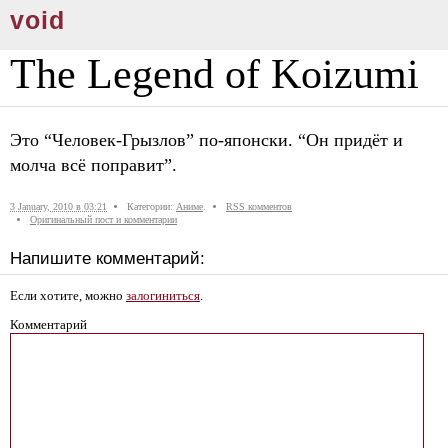
void
The Legend of Koizumi
Это “Человек-Грызлов” по-японски. “Он придёт и
молча всё поправит”.
3 January, 2010 в 03:21
Категории:
Аниме
.
RSS комментов
Оригинальный пост и комментарии
Напишите комментарий:
Если хотите, можно
залогиниться
.
Комментарий