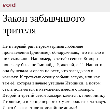
void
Закон забывчивого
зрителя
Не в первый раз, пересматривая любимые
произведения (длинные), обнаруживаю, что начало в
них скомкано. Например, в зецубо сенсее Комори
поначалу была не “минайде ё, акенайде ё”. Напротив,
она бушевала и орала на всех, кто заглядывал в
комнату. К третьему сезону забыли завуча, или как
там её, которая вначале утешала Итошики, а потом
стала появляться в кат-сценах вместе с Комори.
Второй и третий сезон Комори клеится к племяннику
Итошики, а в конце первого эту же роль играла завуч.
И это бессюжетное комедийное аниме!