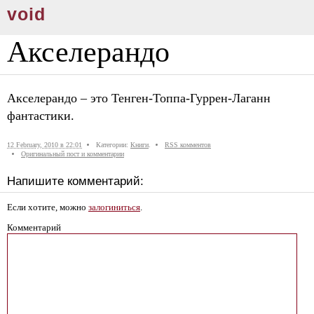
void
Акселерандо
Акселерандо – это Тенген-Топпа-Гуррен-Лаганн
фантастики.
12 February, 2010 в 22:01
Категории:
Книги
.
RSS комментов
Оригинальный пост и комментарии
Напишите комментарий:
Если хотите, можно
залогиниться
.
Комментарий