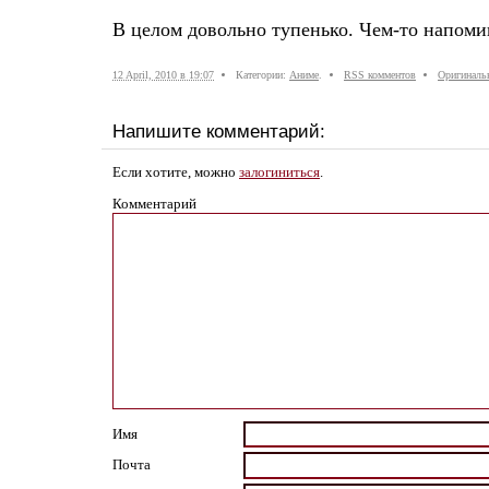
В целом довольно тупенько. Чем-то напоми
12 April, 2010 в 19:07
Категории:
Аниме
.
RSS комментов
Оригиналь
Напишите комментарий:
Если хотите, можно
залогиниться
.
Комментарий
Имя
Почта