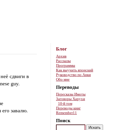
Skip to content
Блог
Архив
Рассказы
Программы
Как выучить японский
Руководство по Анки
 неё сдвиги в
Обо мне
nese guy.
Переводы
Пересказы Имоты
Заговоры Харухи
ые
10-й том
Переводы книг
 его завалю.
Remember11
Поиск