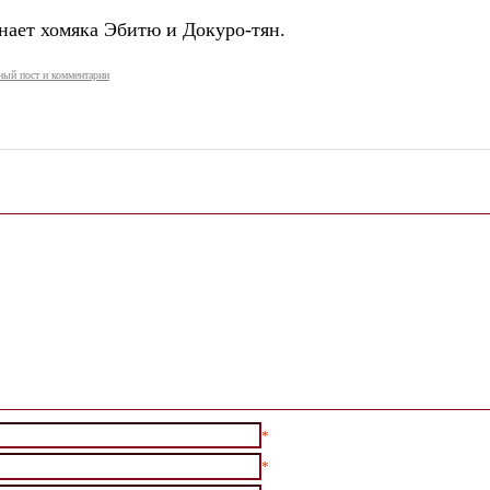
нает хомяка Эбитю и Докуро-тян.
ный пост и комментарии
*
*