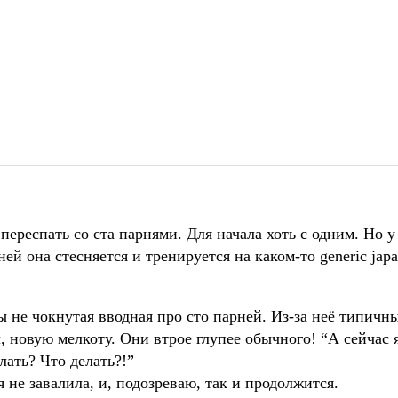
ереспать со ста парнями. Для начала хоть с одним. Но у
ей она стесняется и тренируется на каком-то generic japa
ы не чокнутая вводная про сто парней. Из-за неё типичн
, новую мелкоту. Они втрое глупее обычного! “А сейчас я
лать? Что делать?!”
 не завалила, и, подозреваю, так и продолжится.