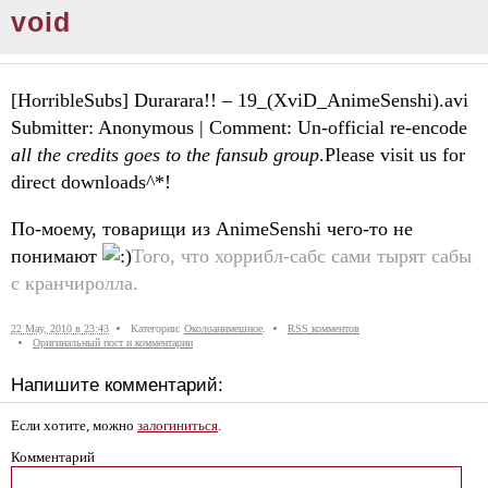
void
[HorribleSubs] Durarara!! – 19_(XviD_AnimeSenshi).avi
Submitter: Anonymous | Comment: Un-official re-encode
all the credits goes to the fansub group
.Please visit us for
direct downloads^*!
По-моему, товарищи из AnimeSenshi чего-то не
понимают
Того, что хоррибл-сабс сами тырят сабы
с кранчиролла.
22 May, 2010 в 23:43
Категории:
Околоанимешное
.
RSS комментов
Оригинальный пост и комментарии
Напишите комментарий:
Если хотите, можно
залогиниться
.
Комментарий