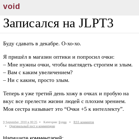
void
Записался на JLPT3
Буду сдавать в декабре. О-хо-хо.
Я пришёл в магазин оптики и попросил очки:
– Мне нужны очки, чтобы выглядеть строгим и злым.
– Вам с каким увеличением?
– Ни с каким, просто злым.
Теперь я уже третий день хожу в очках и пробую на
вкус все прелести жизни людей с плохим зрением.
Моя сестра называет это “Очки +5 к интеллекту”.
9 September, 2010 в 00:25
Категории:
Будни
.
RSS комментов
Оригинальный пост и комментарии
Напишите комментарий: