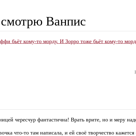
 смотрю Ванпис
фи бьёт кому-то морду. И Зорро тоже бьёт кому-то морд
ницей чересчур фантастична! Врать врите, но и меру на
вочка что-то там написала, и ей своё творчество кажется