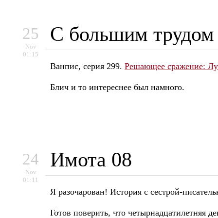
С большим трудом
25
Nov
01:15
Ванпис, серия 299.
Решающее сражение: Луф
Блич и то интереснее был намного.
Имота 08
24
Nov
01:11
Я разочарован! История с сестрой-писатель
Готов поверить, что четырнадцатилетняя де