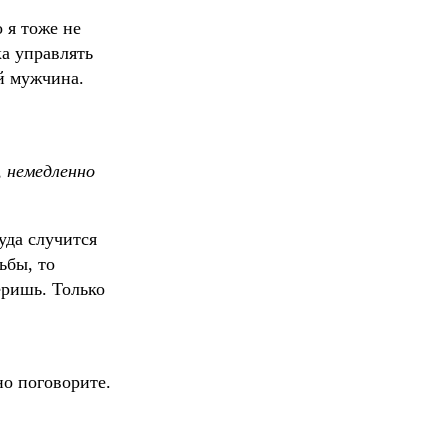
 я тоже не
ка управлять
ый мужчина.
,
немедленно
уда случится
ьбы, то
еришь. Только
но поговорите.