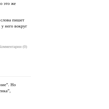
о это же
 слова пишет
 у него вокруг
Комментарии (0)
ние”. Но
енка”,