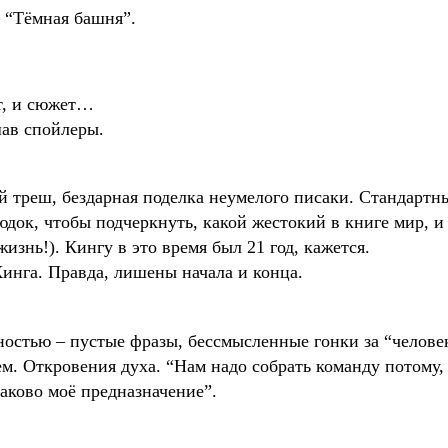
– “Тёмная башня”.
т, и сюжет…
шав спойлеры.
й треш, бездарная поделка неумелого писаки. Стандартн
док, чтобы подчеркнуть, какой жестокий в книге мир, и
изнь!). Кингу в это время был 21 год, кажется.
инга. Правда, лишены начала и конца.
остью – пустые фразы, бессмысленные гонки за “челове
ем. Откровения духа. “Нам надо собрать команду потому,
аково моё предназначение”.