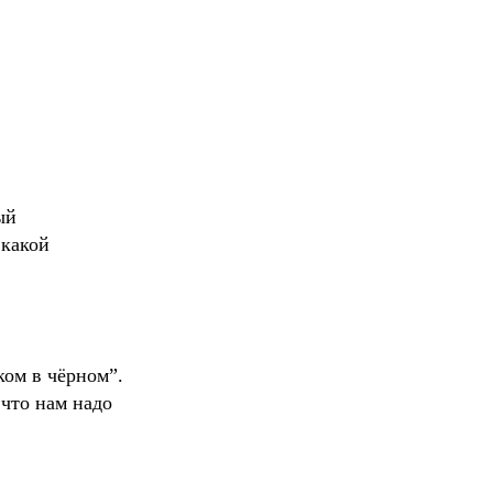
ый
 какой
ком в чёрном”.
 что нам надо