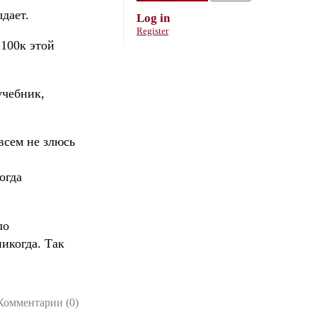
ыдает.
Log in
Register
 100к этой
учебник,
овсем не злюсь
огда
ло
никогда. Так
Комментарии (0)