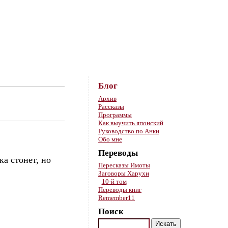
Skip to content
Блог
Архив
Рассказы
Программы
Как выучить японский
Руководство по Анки
Обо мне
Переводы
а стонет, но
Пересказы Имоты
Заговоры Харухи
10-й том
Переводы книг
Remember11
Поиск