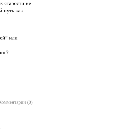
 к старости не
й путь как
ей” или
инг?
Комментарии (0)
.