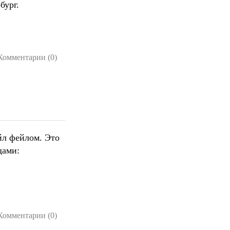
бург.
Комментарии (0)
йл фейлом. Это
щами:
Комментарии (0)