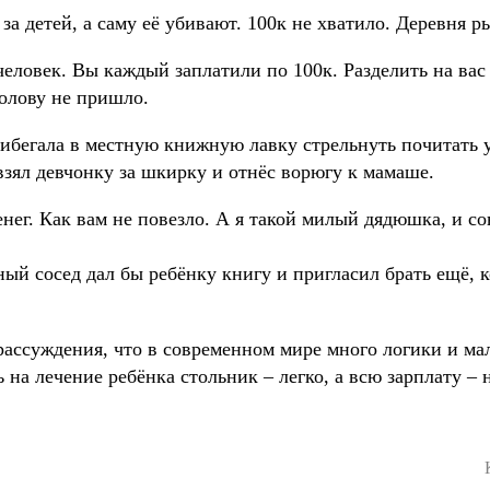
за детей, а саму её убивают. 100к не хватило. Деревня р
 человек. Вы каждый заплатили по 100к. Разделить на вас
голову не пришло.
рибегала в местную книжную лавку стрельнуть почитать 
взял девчонку за шкирку и отнёс ворюгу к мамаше.
денег. Как вам не повезло. А я такой милый дядюшка, и с
ный сосед дал бы ребёнку книгу и пригласил брать ещё, к
рассуждения, что в современном мире много логики и ма
 на лечение ребёнка стольник – легко, а всю зарплату – 