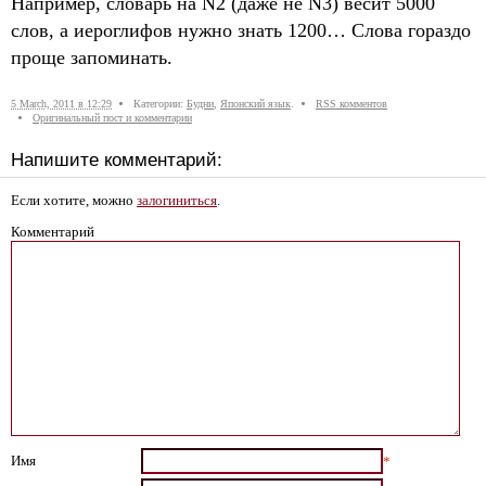
Например, словарь на N2 (даже не N3) весит 5000
слов, а иероглифов нужно знать 1200… Слова гораздо
проще запоминать.
5 March, 2011 в 12:29
Категории:
Будни
,
Японский язык
.
RSS комментов
Оригинальный пост и комментарии
Напишите комментарий:
Если хотите, можно
залогиниться
.
Комментарий
Имя
*