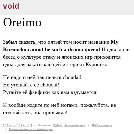
void
Oreimo
Забыл сказать, что пятый том носит название
My
Kuroneko cannot be such a drama queen!
На две доли
бесед о культуре отаку и японских игр приходится
одна доля закатывающей истерики Куронеко.
Не надо о ней так печься choudai!
Не утешайте её choudai!
Ругайте её фанфики как вам вздумается!
И вообще ходите по ней ногами, пожалуйста, не
стесняйтесь, она привыкла!
15 March, 2011 в 17:11
Категории:
OreImo
,
Околоанимешное
.
RSS комментов
Оригинальный пост и комментарии