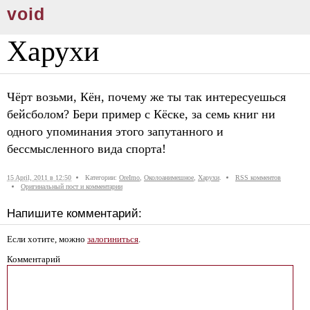
void
Харухи
Чёрт возьми, Кён, почему же ты так интересуешься
бейсболом? Бери пример с Кёске, за семь книг ни
одного упоминания этого запутанного и
бессмысленного вида спорта!
15 April, 2011 в 12:50
Категории:
OreImo
,
Околоанимешное
,
Харухи
.
RSS комментов
Оригинальный пост и комментарии
Напишите комментарий:
Если хотите, можно
залогиниться
.
Комментарий