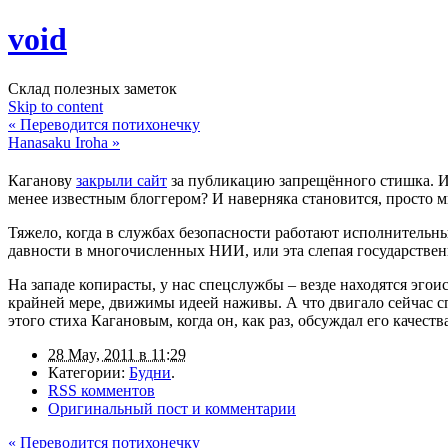
void
Склад полезных заметок
Skip to content
«
Переводится потихонечку
Hanasaku Iroha
»
Каганову
закрыли сайт
за публикацию запрещённого стишка. Идио
менее известным блоггером? И наверняка становится, просто 
Тяжело, когда в службах безопасности работают исполнительные
давности в многочисленных НИИ, или эта слепая государствен
На западе копирасты, у нас спецслужбы – везде находятся эгоис
крайней мере, движимы идеей наживы. А что двигало сейчас с
этого стиха Кагановым, когда он, как раз, обсуждал его качест
28 May, 2011 в 11:29
Категории:
Будни
.
RSS комментов
Оригинальный пост и комментарии
«
Переводится потихонечку