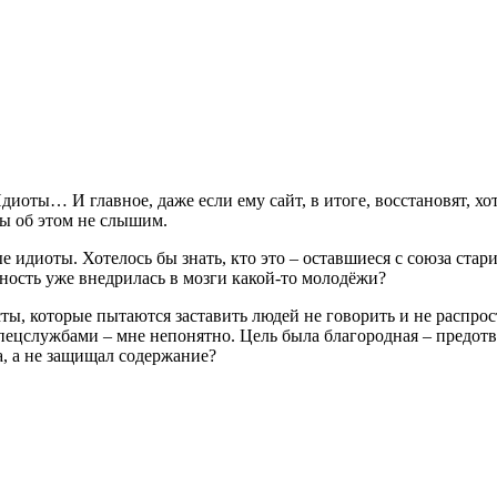
ты… И главное, даже если ему сайт, в итоге, восстановят, хотя 
мы об этом не слышим.
 идиоты. Хотелось бы знать, кто это – оставшиеся с союза стари
ность уже внедрилась в мозги какой-то молодёжи?
ты, которые пытаются заставить людей не говорить и не распрост
пецслужбами – мне непонятно. Цель была благородная – предотв
ва, а не защищал содержание?