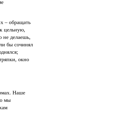
ме
их – обращать
ак цельную,
о не делаешь,
сли бы сочинял
однялся;
тряпки, окно
ормах. Наше
ко мы
хам