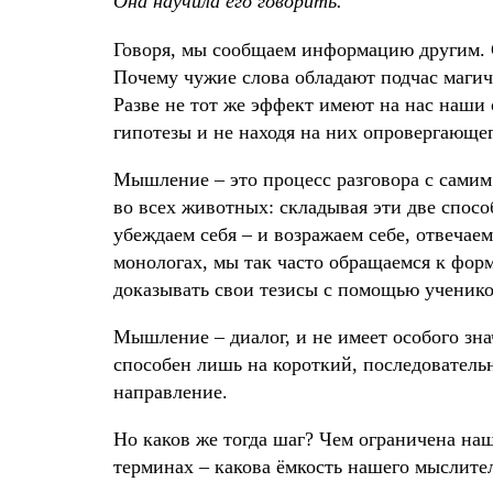
Она научила его говорить.
Говоря, мы сообщаем информацию другим. С
Почему чужие слова обладают подчас магич
Разве не тот же эффект имеют на нас наши
гипотезы и не находя на них опровергающег
Мышление – это процесс разговора с самим 
во всех животных: складывая эти две спос
убеждаем себя – и возражаем себе, отвечае
монологах, мы так часто обращаемся к фор
доказывать свои тезисы с помощью ученико
Мышление – диалог, и не имеет особого зна
способен лишь на короткий, последовательн
направление.
Но каков же тогда шаг? Чем ограничена на
терминах – какова ёмкость нашего мыслител