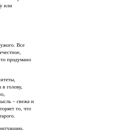
у или
чужого. Все
ечестное,
-то продумано
питеты,
 в голову,
во,
ысль – свежа и
оряет то, что
тарого.
 интуицию,