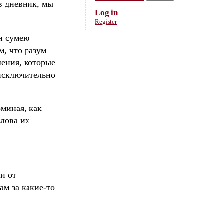
в дневник, мы
Log in
Register
ли сумею
м, что разум –
ения, которые
 исключительно
оминая, как
слова их
ии от
ам за какие-то