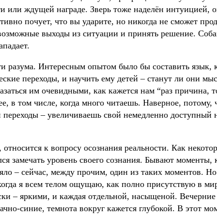
и или ждущей награде. Зверь тоже наделён интуицией, о
итивно почует, что вы ударите, но никогда не сможет про
возможные выходы из ситуации и принять решение. Собак
ападает.
и разума. Интересным опытом было бы составить язык, 
ские переходы, и научить ему детей – станут ли они мы
заться им очевидными, как кажется нам “раз причина, т
е, в том числе, когда много читаешь. Наверное, потому,
и переходы – увеличиваешь свой немедленно доступный 
е, относится к вопросу осознания реальности. Как некот
лся замечать уровень своего сознания. Бывают моменты, 
вяло – сейчас, между прочим, один из таких моментов. Но
когда я всем телом ощущаю, как полно присутствую в ми
ски – яркими, и каждая отдельной, насыщеной. Вечерние
чно-синие, темнота вокруг кажется глубокой. В этот м