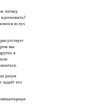
м логику.
, вдохновить?
износя вслух
присутствует
тором мы
других в
били
лашаться.
аш разум
 задаёт его
 компьютерных