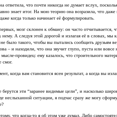
на ответила, что почти никогда не думает вслух, посколь
авно знает итог. На мою теорию она возразила, что даж
 даже когда только начинает её формулировать.
первых, мозг склонен к обману: он часто отчитывается, 
к нему. А следуя этой дорогой и излагая её в словах, мы к
не было такого, чтобы вы пытались сообщить друзьям в
лова – и находили, что она звучит глупо, пуста или вовсе
мысле-провидец: ему казалось, что строительного матери
 смог.
нт, когда вам становится ясен результат, а когда вы изл
же берутся эти “заранее видимые цели”, и насколько шир
де неслыханной ситуации, я подчас сразу же могу сформ
е?
ому, что когда-то я об этом уже думал. Либо самостояте