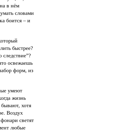
на в нём
думать словами
а боится – и
который
слить быстрее?
о следствие”?
 что освежаешь
набор форм, из
орые умеют
когда жизнь
 бывают, хотя
ре. Воздух
 фонари светят
омент любые