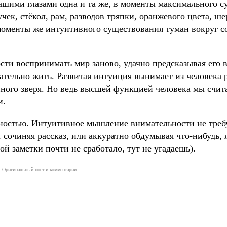
нашими глазами одна и та же, в моменты максимального 
ручек, стёкол, рам, разводов тряпки, оранжевого цвета, ш
 моменты же интуитивного существования туман вокруг с
ости воспринимать мир заново, удачно предсказывая его 
ательно жить. Развитая интуиция вынимает из человека р
ного зверя. Но ведь высшей функцией человека мы счит
и.
ностью. Интуитивное мышление внимательности не требу
, сочиняя рассказ, или аккуратно обдумывая что-нибудь,
й заметки почти не сработало, тут не угадаешь).
Оригинальный пост и комментарии