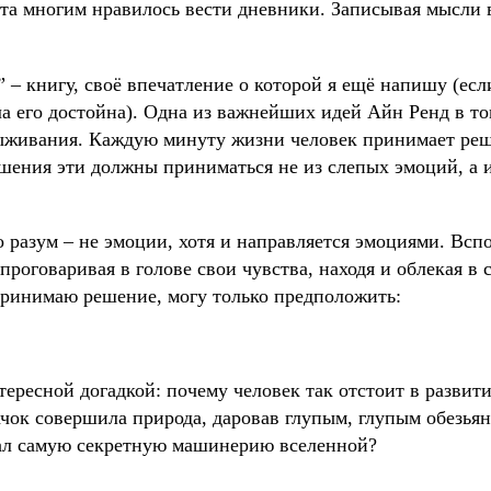
та многим нравилось вести дневники. Записывая мысли 
 – книгу, своё впечатление о которой я ещё напишу (ес
ла его достойна). Одна из важнейших идей Айн Ренд в то
ыживания. Каждую минуту жизни человек принимает реш
Решения эти должны приниматься не из слепых эмоций, а
о разум – не эмоции, хотя и направляется эмоциями. Всп
проговаривая в голове свои чувства, находя и облекая в 
ринимаю решение, могу только предположить:
тересной догадкой: почему человек так отстоит в развит
чок совершила природа, даровав глупым, глупым обезьян
нал самую секретную машинерию вселенной?