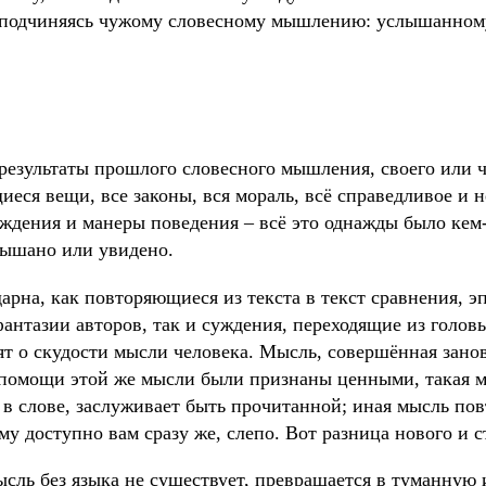
бо подчиняясь чужому словесному мышлению: услышанном
 результаты прошлого словесного мышления, своего или 
еся вещи, все законы, вся мораль, всё справедливое и н
уждения и манеры поведения – всё это однажды было кем
слышано или увидено.
рна, как повторяющиеся из текста в текст сравнения, э
антазии авторов, так и суждения, переходящие из головы
ят о скудости мысли человека. Мысль, совершённая зано
 помощи этой же мысли были признаны ценными, такая м
в слове, заслуживает быть прочитанной; иная мысль повт
му доступно вам сразу же, слепо. Вот разница нового и с
ысль без языка не существует, превращается в туманную