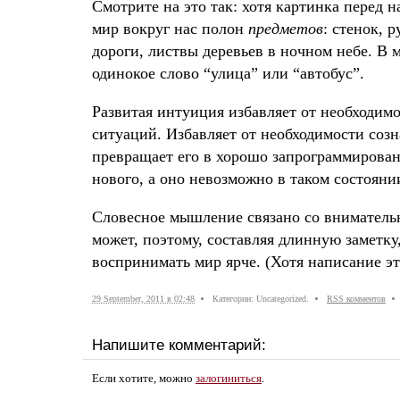
Смотрите на это так: хотя картинка перед 
мир вокруг нас полон
предметов
: стенок, 
дороги, листвы деревьев в ночном небе. В
одинокое слово “улица” или “автобус”.
Развитая интуиция избавляет от необходим
ситуаций. Избавляет от необходимости созн
превращает его в хорошо запрограммирован
нового, а оно невозможно в таком состояни
Словесное мышление связано со вниматель
может, поэтому, составляя длинную заметку
воспринимать мир ярче. (Хотя написание это
29 September, 2011 в 02:48
Категории: Uncategorized.
RSS комментов
Напишите комментарий:
Если хотите, можно
залогиниться
.