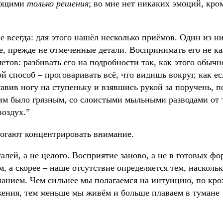
ующими
только решения
; во мне нет никаких эмоций, кро
не всегда: для этого нашёл несколько приёмов. Один из н
е, прежде не отмеченные детали. Воспринимать его не к
етов: разбивать его на подробности так, как этого обычн
ой способ – проговаривать всё, что видишь вокруг, как е
тавив ногу на ступеньку и взявшись рукой за поручень, п
ним было грязным, со слоистыми мыльными разводами от 
воздух.”
могают концентрировать внимание.
лей, а не целого. Восприятие заново, а не в готовых ф
, а скорее – наше отсутствие определяется тем, насколь
знанием. Чем сильнее мы полагаемся на интуицию, по кро
ения, тем меньше мы живём и больше плаваем в тумане