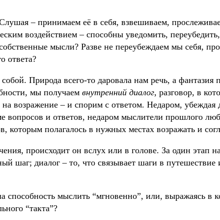
лушая – принимаем её в себя, взвешиваем, прослеживае
еским воздействием – способны уведомить, переубедить
 собственные мысли? Разве не переубеждаем мы себя, про
о ответа?
собой. Природа всего-то даровала нам речь, а фантазия 
обности, мы получаем
внутренний диалог
, разговор, в ко
м на возражение – и спорим с ответом. Недаром, убеждая 
ме вопросов и ответов, недаром мыслители прошлого лю
в, которым полагалось в нужных местах возражать и сог
чения, происходит он вслух или в голове. За один этап н
ый шаг; диалог – то, что связывает шаги в путешествие и
ша способность мыслить “мгновенно”, или, выражаясь в
ьного “такта”?