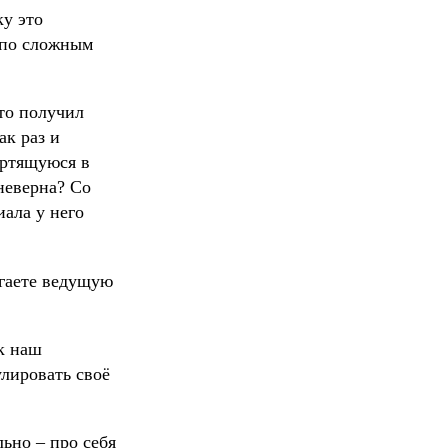
ку это
е по сложным
что получил
ак раз и
ертящуюся в
 неверна? Со
ала у него
агаете ведущую
ок наш
улировать своё
льно – про себя