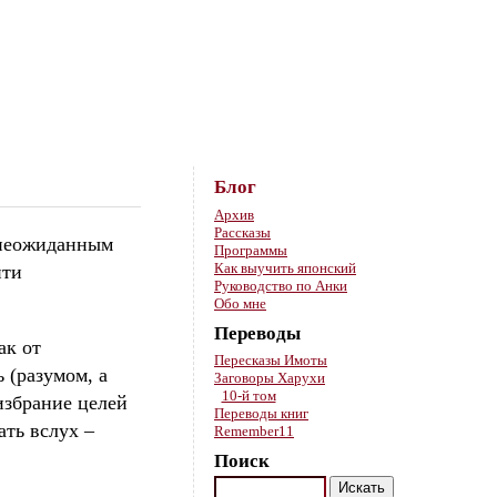
Skip to content
Блог
Архив
Рассказы
к неожиданным
Программы
Как выучить японский
ити
Руководство по Анки
Обо мне
Переводы
ак от
Пересказы Имоты
 (разумом, а
Заговоры Харухи
10-й том
избрание целей
Переводы книг
ать вслух –
Remember11
Поиск