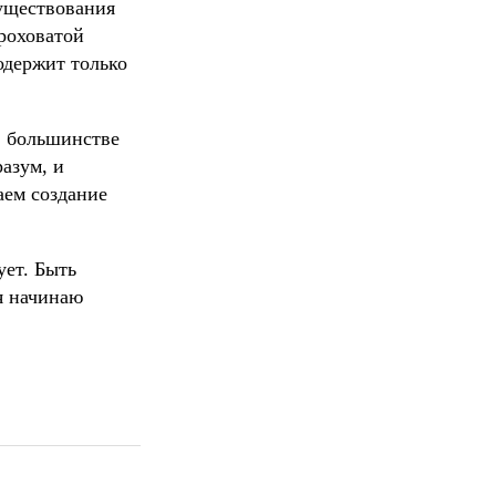
существования
ероховатой
одержит только
в большинстве
азум, и
аем создание
ет. Быть
 я начинаю