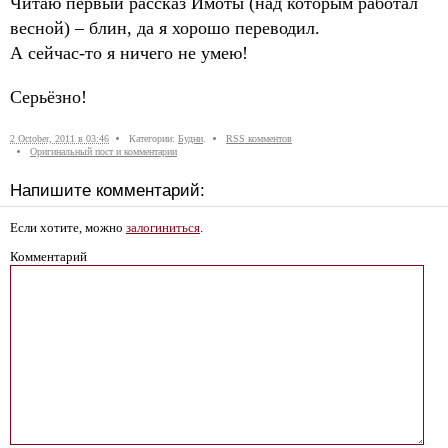
Читаю первый рассказ Имоты (над которым работал
весной) – блин, да я хорошо переводил.
А сейчас-то я ничего не умею!
Серьёзно!
2 October, 2011 в 03:46
Категории:
Будни
.
RSS комментов
Оригинальный пост и комментарии
Напишите комментарий:
Если хотите, можно
залогиниться
.
Комментарий