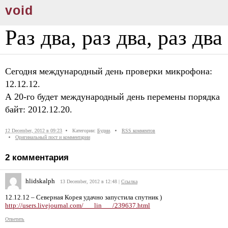
void
Раз два, раз два, раз два
Сегодня международный день проверки микрофона:
12.12.12.
А 20-го будет международный день перемены порядка
байт: 2012.12.20.
12 December, 2012 в 09:23
Категории:
Будни
.
RSS комментов
Оригинальный пост и комментарии
2
комментария
hlidskalph
13 December, 2012 в 12:48
|
Ссылка
12.12.12 – Северная Корея удачно запустила спутник )
http://users.livejournal.com/___lin___/239637.html
Ответить