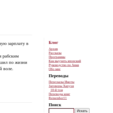
Skip to content
Блог
ную зарплату в
Архив
Рассказы
ся рабским
Программы
Как выучить японский
решил по жизни
Руководство по Анки
й воле.
Обо мне
Переводы
Пересказы Имоты
Заговоры Харухи
10-й том
Переводы книг
Remember11
Поиск