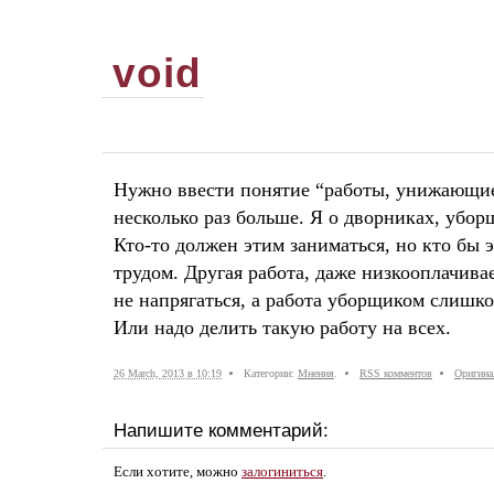
void
Нужно ввести понятие “работы, унижающие
несколько раз больше. Я о дворниках, уборщ
Кто-то должен этим заниматься, но кто бы э
трудом. Другая работа, даже низкооплачивае
не напрягаться, а работа уборщиком слишко
Или надо делить такую работу на всех.
26 March, 2013 в 10:19
Категории:
Мнения
.
RSS комментов
Оригина
Напишите комментарий:
Если хотите, можно
залогиниться
.