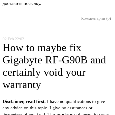
доставить посылку.
Комментарии (0)
02
Feb
22:02
How to maybe fix
Gigabyte RF-G90B and
certainly void your
warranty
Disclaimer, read first.
I have no qualifications to give
any advice on this topic. I give no assurances or
guarantees of any kind. This article is not meant to serve