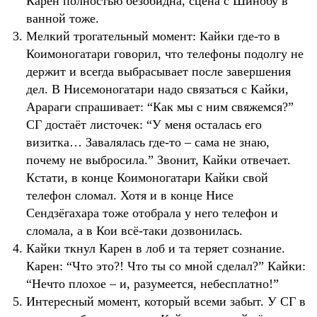
Карен полностью безобидна, сцена с Шинобу в
ванной тоже.
Мелкий трогательный момент: Кайки где-то в
Коимоногатари говорил, что телефоны подолгу не
держит и всегда выбрасывает после завершения
дел. В Нисемоногатари надо связаться с Кайки,
Арараги спрашивает: “Как мы с ним свяжемся?”
СГ достаёт листочек: “У меня осталась его
визитка… Завалялась где-то – сама не знаю,
почему не выбросила.” Звонит, Кайки отвечает.
Кстати, в конце Коимоногатари Кайки свой
телефон сломал. Хотя и в конце Нисе
Сендзёгахара тоже отобрала у него телефон и
сломала, а в Кои всё-таки дозвонилась.
Кайки ткнул Карен в лоб и та теряет сознание.
Карен: “Что это?! Что ты со мной сделал?” Кайки:
“Нечто плохое – и, разумеется, небесплатно!”
Интересный момент, который всеми забыт. У СГ в