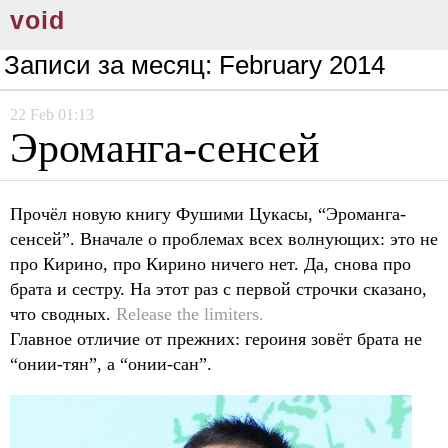
void
Записи за месяц:
February 2014
22
Feb
01:13
Эроманга-сенсей
Прочёл новую книгу Фушими Цукасы, “Эроманга-
сенсей”. Вначале о проблемах всех волнующих: это не
про Кирино, про Кирино ничего нет. Да, снова про
брата и сестру. На этот раз с первой строчки сказано,
что сводных.
Release the limiters.
Главное отличие от прежних: героиня зовёт брата не
“онии-тян”, а “онии-сан”.