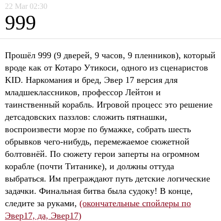
22
Mar
02:30
999
Прошёл 999 (9 дверей, 9 часов, 9 пленников), который
вроде как от Котаро Утикоси, одного из сценаристов
KID. Наркомания и бред, Эвер 17 версия для
младшеклассников, профессор Лейтон и
таинственный корабль. Игровой процесс это решение
детсадовских паззлов: сложить пятнашки,
воспроизвести морзе по бумажке, собрать шесть
обрывков чего-нибудь, перемежаемое сюжетной
болтовнёй. По сюжету герои заперты на огромном
корабле (почти Титанике), и должны оттуда
выбраться. Им преграждают путь детские логические
задачки. Финальная битва была судоку! В конце,
следите за руками,
(окончательные спойлеры по
Эвер17, да, Эвер17)