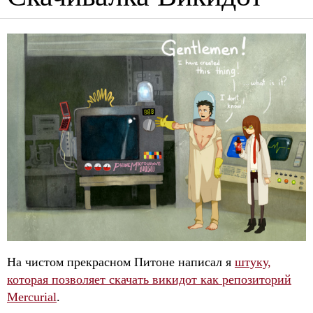
На чистом прекрасном Питоне написал я
штуку,
которая позволяет скачать викидот как репозиторий
Mercurial
.