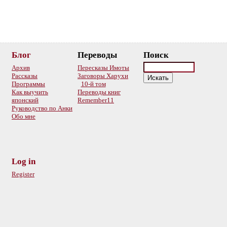
Блог
Переводы
Поиск
Архив
Пересказы Имоты
Рассказы
Заговоры Харухи
Программы
10-й том
Как выучить
Переводы книг
японский
Remember11
Руководство по Анки
Обо мне
Log in
Register