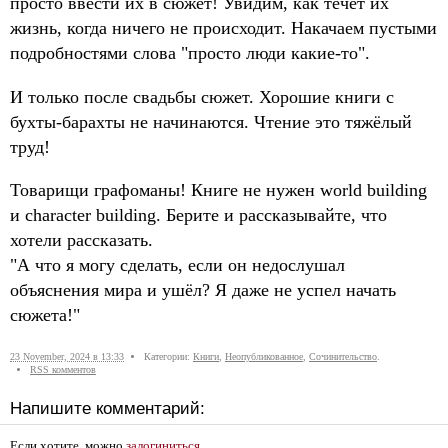
просто ввести их в сюжет! Увидим, как течёт их
жизнь, когда ничего не происходит. Накачаем пустыми
подробностями слова "просто люди какие-то".
И только после свадьбы сюжет. Хорошие книги с
бухты-барахты не начинаются. Чтение это тяжёлый
труд!
Товарищи графоманы! Книге не нужен world building
и character building. Берите и рассказывайте, что
хотели рассказать.
"А что я могу сделать, если он недослушал
объяснения мира и ушёл? Я даже не успел начать
сюжета!"
23 November, 2024 в 13:33
Категории:
Книги
,
Неопубликованное
,
Сочинительство
.
RSS комментов
Напишите комментарий:
Если хотите, можно
залогиниться
.