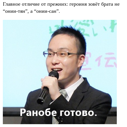
Главное отличие от прежних: героиня зовёт брата не
“онии-тян”, а “онии-сан”.