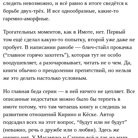
следить невозможно, и всё равно в итоге сведётся к
борьбе двух-трёх. И все однообразные, какие-то
гаремно-аморфные.
Трогательных моментов, как в Имоте, нет. Первый
том ещё сделал какую-то попытку, второй уже даже не
пробует. В написании ранобе — блич-стайл прокачка
(“главное горячо захотеть”), которая тут не особо
воодушевляет, а разочаровывает, читать не о чем. Да,
книги обычно о преодолении препятствий, но нельзя
же это делать настолько условным.
Но главная беда серии — в ней ничего не цепляет. Все
описанные недостатки можно было бы терпеть в
имоте потому, что там читаешь книгу и следишь за
развитием отношений Кирино и Кёске. Автор
подсадил всех на этот вопрос, “будут или не будут”
(неважно, речь о дружбе или о любви). Здесь же
ничего нет. У Масамунэ и Сагири всё и так на мази,